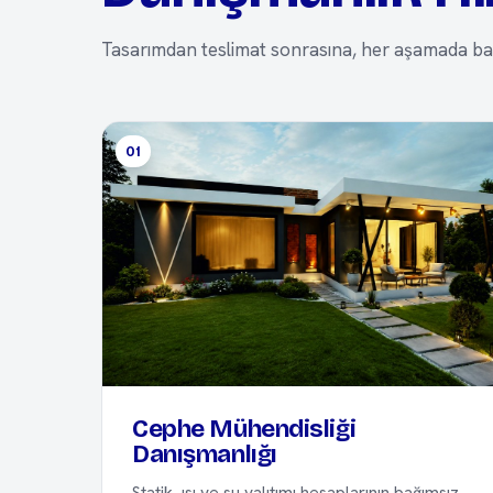
Tasarımdan teslimat sonrasına, her aşamada bağ
01
Cephe Mühendisliği
Danışmanlığı
Statik, ısı ve su yalıtımı hesaplarının bağımsız