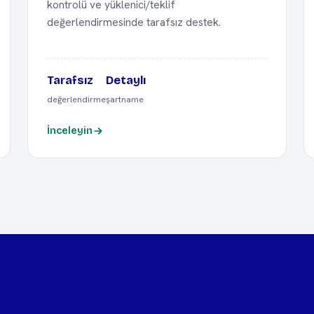
kontrolü ve yüklenici/teklif
değerlendirmesinde tarafsız destek.
Tarafsız
Detaylı
değerlendirme
şartname
İnceleyin