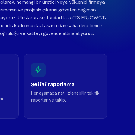
rak, herhangi bir üretici veya yüklenici firmaya
rımcının ve projenin çıkarını gözeten bağımsız
unuyoruz. Uluslararası standartlara (TS EN, CWCT,
hendis kadromuzla; tasarımdan saha denetimine
ğruluğu ve kaliteyi güvence altına alıyoruz.
Şeffaf raporlama
Her aşamada net, izlenebilir teknik
ım
raporlar ve takip.