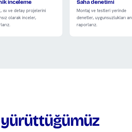
nik inceleme
Saha denetimi
k, ısı ve detay projelerini
Montaj ve testleri yerinde
sız olarak inceler,
denetler, uygunsuzlukları an
larız.
raporlarız.
ı yürüttüğümüz