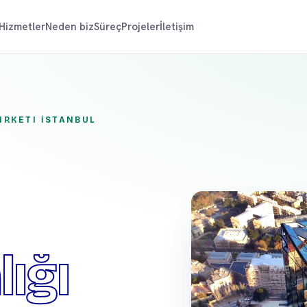
Hizmetler
Neden biz
Süreç
Projeler
İletişim
IRKETI İSTANBUL
ığı