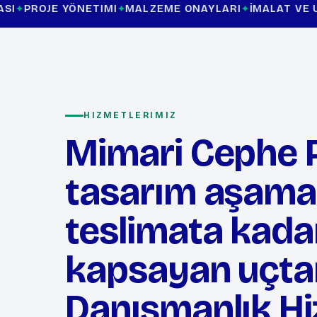
NETIMI
MALZEME ONAYLARI
İMALAT VE UYGULAMA DE
HIZMETLERIMIZ
Mimari Cephe Pr
tasarım aşama
teslimata kada
kapsayan uçta
Danışmanlık Hi