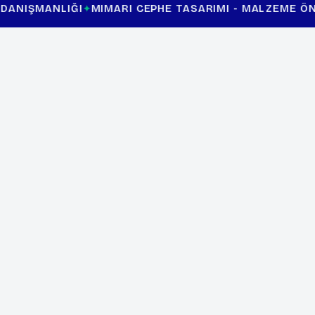
I
MIMARI CEPHE TASARIMI - MALZEME ÖNERILERI
CEPH