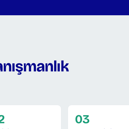
anışmanlık
2
03