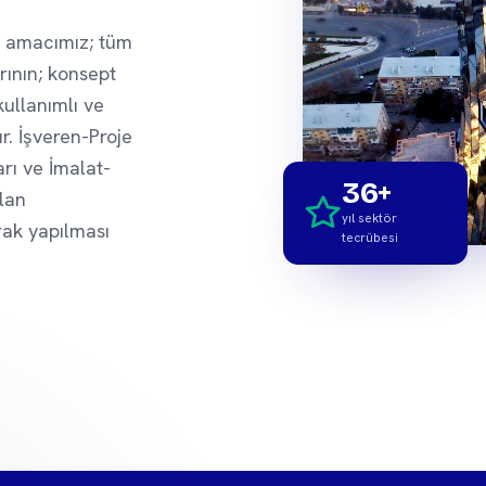
 amacımız; tüm
ının; konsept
kullanımlı ve
r. İşveren-Proje
arı ve İmalat-
36+
lan
yıl sektör
rak yapılması
tecrübesi