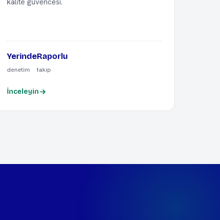
kalite güvencesi.
Yerinde
Raporlu
denetim
takip
İnceleyin