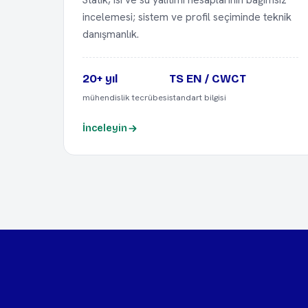
incelemesi; sistem ve profil seçiminde teknik
danışmanlık.
20+ yıl
TS EN / CWCT
mühendislik tecrübesi
standart bilgisi
İnceleyin