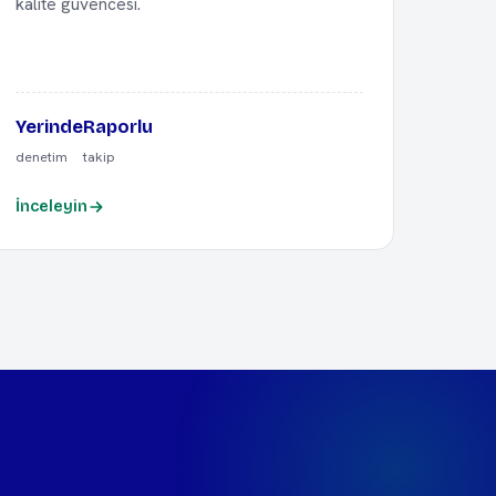
kalite güvencesi.
Yerinde
Raporlu
denetim
takip
İnceleyin