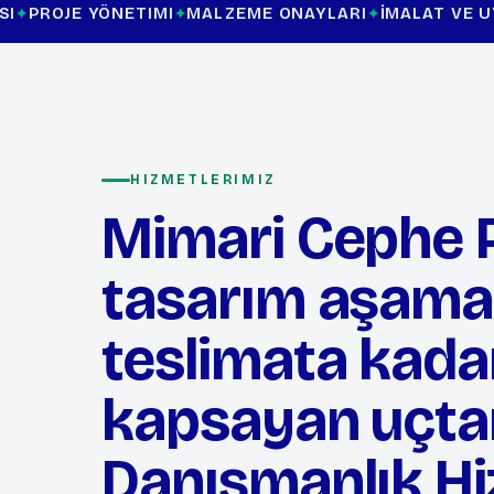
NETIMI
MALZEME ONAYLARI
İMALAT VE UYGULAMA DE
HIZMETLERIMIZ
Mimari Cephe Pr
tasarım aşama
teslimata kada
kapsayan uçta
Danışmanlık Hi