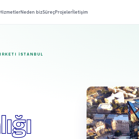
Hizmetler
Neden biz
Süreç
Projeler
İletişim
IRKETI İSTANBUL
ığı