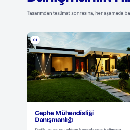
Tasarımdan teslimat sonrasına, her aşamada bağ
01
Cephe Mühendisliği
Danışmanlığı
Statik, ısı ve su yalıtımı hesaplarının bağımsız