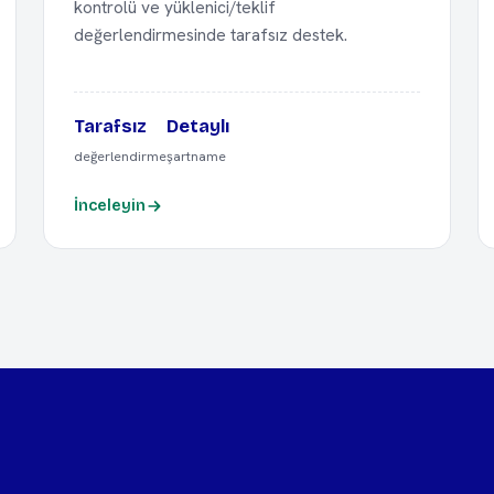
kontrolü ve yüklenici/teklif
değerlendirmesinde tarafsız destek.
Tarafsız
Detaylı
değerlendirme
şartname
İnceleyin