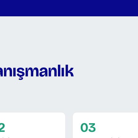
anışmanlık
2
03