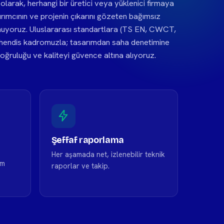
rak, herhangi bir üretici veya yüklenici firmaya
rımcının ve projenin çıkarını gözeten bağımsız
unuyoruz. Uluslararası standartlara (TS EN, CWCT,
hendis kadromuzla; tasarımdan saha denetimine
ğruluğu ve kaliteyi güvence altına alıyoruz.
Şeffaf raporlama
Her aşamada net, izlenebilir teknik
ım
raporlar ve takip.