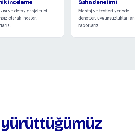
nik inceleme
Saha denetimi
k, ısı ve detay projelerini
Montaj ve testleri yerinde
sız olarak inceler,
denetler, uygunsuzlukları an
larız.
raporlarız.
ı yürüttüğümüz