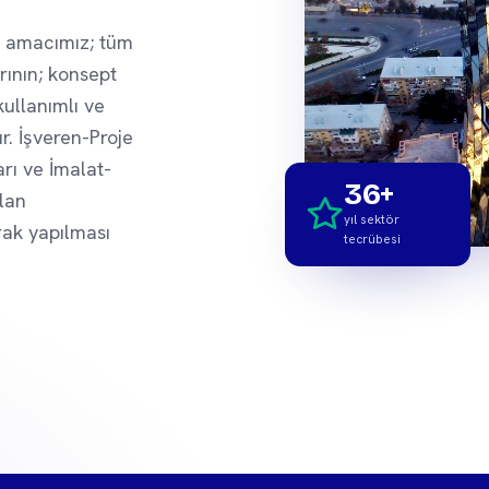
 amacımız; tüm
ının; konsept
kullanımlı ve
r. İşveren-Proje
arı ve İmalat-
36+
lan
yıl sektör
rak yapılması
tecrübesi