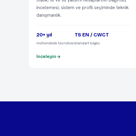
incelemesi; sistem ve profil seçiminde teknik
danışmanlık.
20+ yıl
TS EN / CWCT
mühendislik tecrübesi
standart bilgisi
İnceleyin