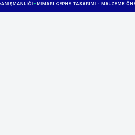
I
MIMARI CEPHE TASARIMI - MALZEME ÖNERILERI
CEPH