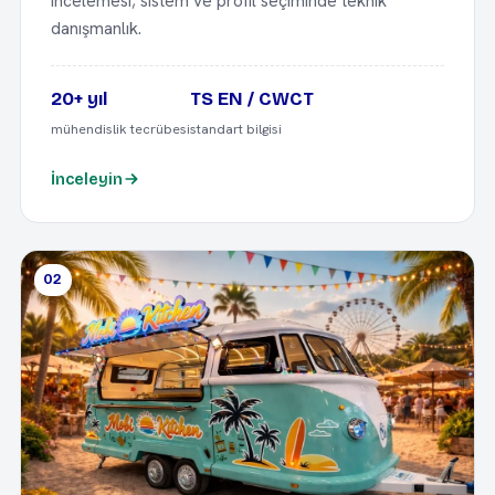
incelemesi; sistem ve profil seçiminde teknik
danışmanlık.
20+ yıl
TS EN / CWCT
mühendislik tecrübesi
standart bilgisi
İnceleyin
02