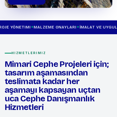
ETIMI
MALZEME ONAYLARI
İMALAT VE UYGULAMA DEN
HIZMETLERIMIZ
Mimari Cephe Projeleri için;
tasarım aşamasından
teslimata kadar her
aşamayı kapsayan uçtan
uca Cephe Danışmanlık
Hizmetleri